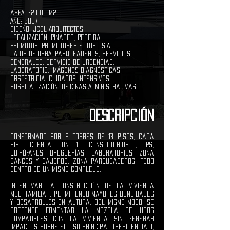
ÁREA: 32.000 M2
AÑO: 2007
DISEÑO: JCDL ARQUITECTOS.
LOCALIZACIÓN: Pinares, Pereira.
PROMOTOR: Promotores Futuro S.A.
DATOS DE OBRA: Parqueaderos, Servicios
Generales, Servicio de Urgencias,
Laboratorio, Imágenes diagnósticas,
Obstetricia, Cuidados Intensivos,
Hospitalización, Oficinas Administrativas.
DESCRIPCIÓN
Conformado por 2 torres de 13 pisos, cada
piso cuenta con 10 consultorios , IPS,
quirófanos, droguerías, laboratorios, zona
bancos y cajeros, zona parqueaderos; todo
dentro de un mismo Complejo.
Incentivar la construcción de la vivienda
multifamiliar, permitiendo mayores densidades
y desarrollos en altura. Del mismo modo, se
pretende fomentar la mezcla de usos
compatibles con la vivienda sin generar
impactos sobre el uso principal (residencial),