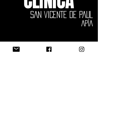
CLÍNICA
SAN VICENTE DE PAUL
APÍA
FICHA TÉCNICA
Diseño Arquitectónico
ÁREA: 1357,23 M2
AÑO: 2018
DISEÑO: JUAN CARLOS DE LEÓN - CARLOS MAURICIO
GIRALDO.
LOCALIZACIÓN: APÍA.